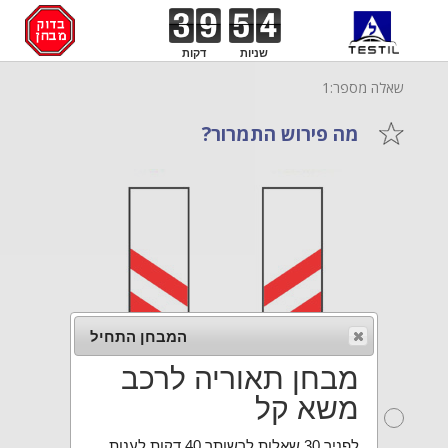
שניות
דקות
שאלה מספר:1
מה פירוש התמרור?
המבחן התחיל
מבחן תאוריה לרכב
משא קל
התקרבות למפגש מסילת ברזל –
כ-250 מטרים לפני המפגש.
לפניך 30 שאלות לרשותך 40 דקות לענות