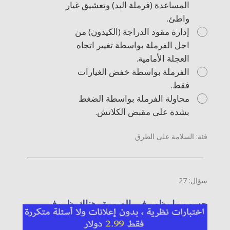
المساعدة (فرملة اليد) وتعشيق غيار
واطئ.
إدارة مقود الدراجة (الكيدون) من
اجل الفرملة بواسطة تغيير اتجاه
العجلة الأمامية.
الفرملة بواسطة خفض الغيارات
فقط.
محاولة الفرملة بواسطة الضغط
بشدة على مقبض الكلاتش.
فئة: السلامة على الطرق
سؤال: 27
حسب ما يظهر في الصورة، هناك ظروف
سياقة صعبة، ما هي هذه الظروف؟