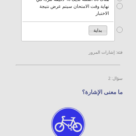
ممنوع أن تتجاوز حتى المكان الذي
نهاية وقت الامتحان سيتم عرض نتيجة
نُصبت فيه الإشارة "نهاية منع
الاختبار
التجاوز".
مسموح أن تتجاوز عندما تكون
بداية
الطريق خالية.
فئة: إشارات المرور
سؤال: 2
ما معنى الإشارة؟