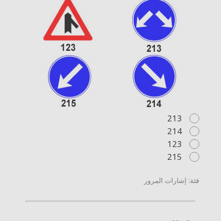
213
214
123
215
فئة: إشارات المرور