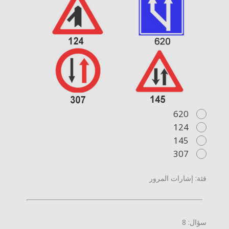
620
124
145
307
فئة: إشارات المرور
سؤال: 8