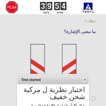
שניות
דקות
سؤال: 1
ما معنى الإشارة؟
Test started
اختبار نظرية ل مركبة
شحن خفيف
ممنوع التوقف في حدود 120م قبل
سكة الحديد.
هناك 30 أسئلة لديك 40 دقيقة للرد، في