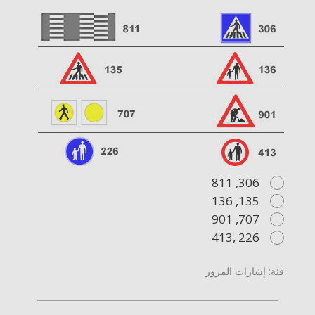
306, 811
135, 136
707, 901
226 ,413
فئة: إشارات المرور